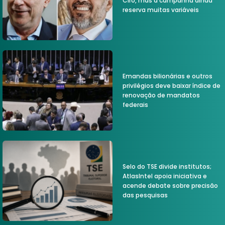
Ciro, mas a campanha ainda
reserva muitas variáveis
Emandas bilionárias e outros
privilégios deve baixar índice de
renovação de mandatos
federais
Selo do TSE divide institutos;
AtlasIntel apoia iniciativa e
acende debate sobre precisão
das pesquisas