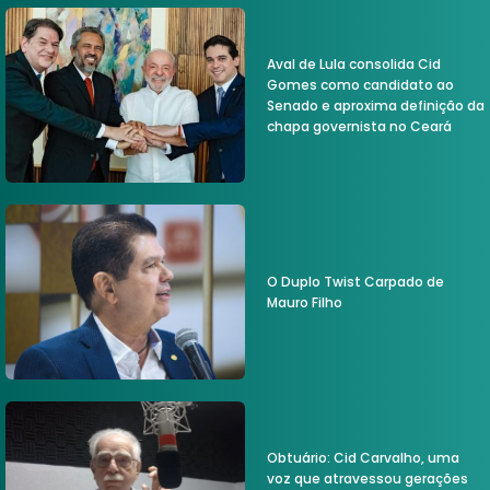
Aval de Lula consolida Cid
Gomes como candidato ao
Senado e aproxima definição da
chapa governista no Ceará
O Duplo Twist Carpado de
Mauro Filho
Obtuário: Cid Carvalho, uma
voz que atravessou gerações