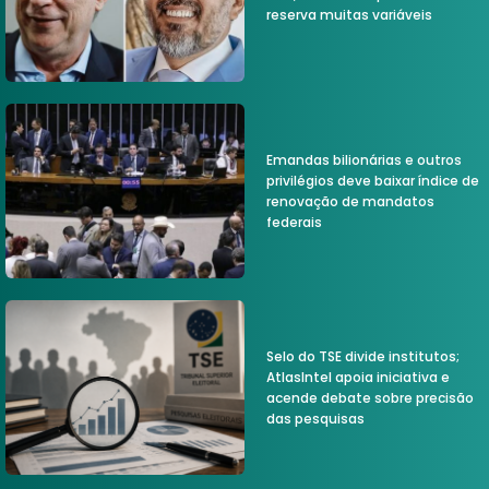
reserva muitas variáveis
Emandas bilionárias e outros
privilégios deve baixar índice de
renovação de mandatos
federais
Selo do TSE divide institutos;
AtlasIntel apoia iniciativa e
acende debate sobre precisão
das pesquisas