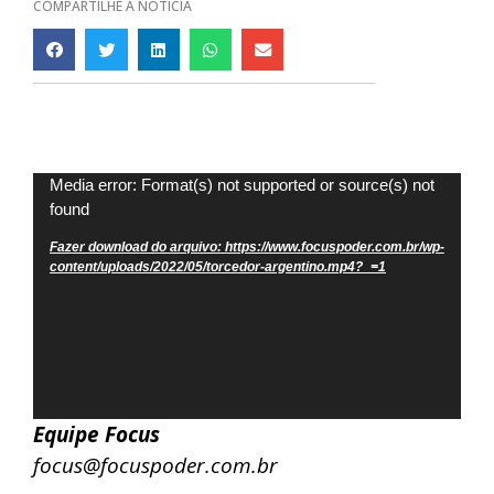
COMPARTILHE A NOTÍCIA
Tocador
Media error: Format(s) not supported or source(s) not
found
de
vídeo
Fazer download do arquivo: https://www.focuspoder.com.br/wp-
content/uploads/2022/05/torcedor-argentino.mp4?_=1
Equipe Focus
focus@focuspoder.com.br