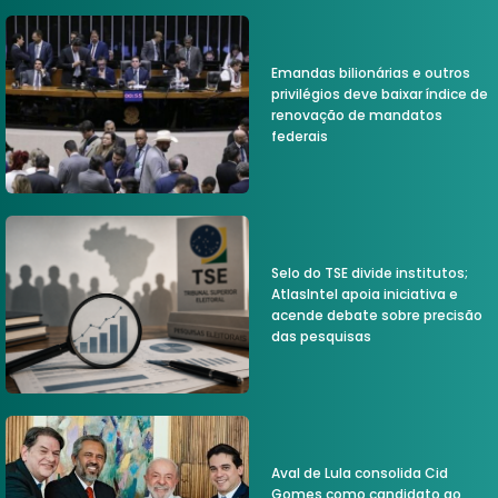
Emandas bilionárias e outros
privilégios deve baixar índice de
renovação de mandatos
federais
Selo do TSE divide institutos;
AtlasIntel apoia iniciativa e
acende debate sobre precisão
das pesquisas
Aval de Lula consolida Cid
Gomes como candidato ao