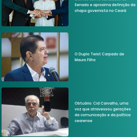
Senado e aproxima definição da
chapa governista no Ceará
O Duplo Twist Carpado de
Mauro Filho
Obtuário: Cid Carvalho, uma
voz que atravessou gerações
da comunicação e da política
cearense