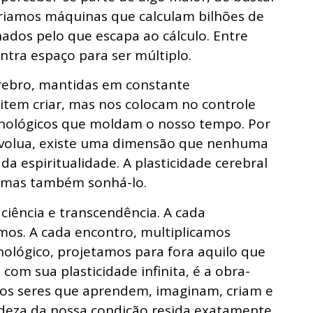
Criamos máquinas que calculam bilhões de
nados pelo que escapa ao cálculo. Entre
ontra espaço para ser múltiplo.
érebro, mantidas em constante
tem criar, mas nos colocam no controle
cnológicos que moldam o nosso tempo. Por
al evolua, existe uma dimensão que nenhuma
da espiritualidade. A plasticidade cerebral
, mas também sonhá-lo.
iência e transcendência. A cada
os. A cada encontro, multiplicamos
nológico, projetamos para fora aquilo que
om sua plasticidade infinita, é a obra-
os seres que aprendem, imaginam, criam e
ndeza da nossa condição resida exatamente