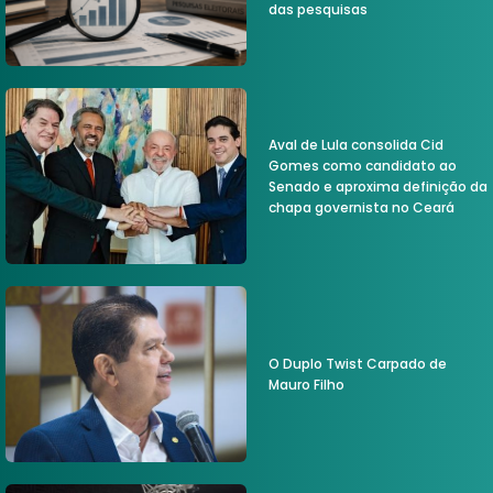
das pesquisas
Aval de Lula consolida Cid
Gomes como candidato ao
Senado e aproxima definição da
chapa governista no Ceará
O Duplo Twist Carpado de
Mauro Filho