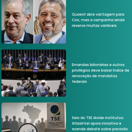
Quaest abre vantagem para
Ciro, mas a campanha ainda
reserva muitas variáveis
Emandas bilionárias e outros
privilégios deve baixar índice de
renovação de mandatos
federais
Selo do TSE divide institutos;
AtlasIntel apoia iniciativa e
acende debate sobre precisão