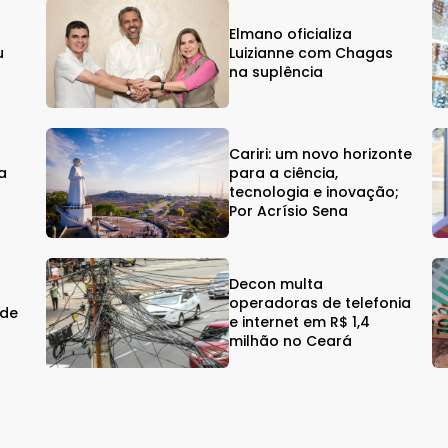
Elmano oficializa
u
Luizianne com Chagas
na suplência
Cariri: um novo horizonte
a
para a ciência,
a
tecnologia e inovação;
Por Acrísio Sena
Decon multa
operadoras de telefonia
 de
e internet em R$ 1,4
milhão no Ceará