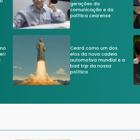
do
gerações da
comunicação e da
política cearense
 no
Ceará como um dos
eri
elos da nova cadeia
o
automotiva mundial e a
a
bad trip da nossa
política