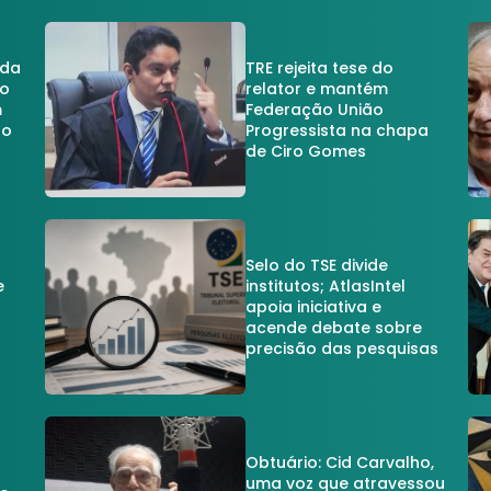
 da
TRE rejeita tese do
no
relator e mantém
m
Federação União
no
Progressista na chapa
de Ciro Gomes
Selo do TSE divide
e
institutos; AtlasIntel
apoia iniciativa e
acende debate sobre
precisão das pesquisas
Obtuário: Cid Carvalho,
uma voz que atravessou