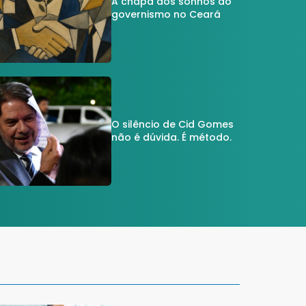
A chapa dos sonhos do
governismo no Ceará
O silêncio de Cid Gomes
não é dúvida. É método.