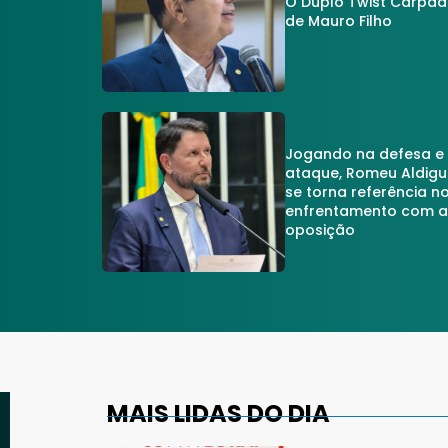
O Duplo Twist Carpa
de Mauro Filho
Jogando na defesa e
ataque, Romeu Aldigu
se torna referência n
enfrentamento com 
oposição
MAIS LIDAS DO DIA