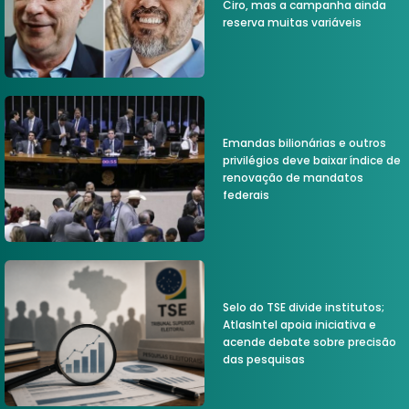
Ciro, mas a campanha ainda
reserva muitas variáveis
Emandas bilionárias e outros
privilégios deve baixar índice de
renovação de mandatos
federais
Selo do TSE divide institutos;
AtlasIntel apoia iniciativa e
acende debate sobre precisão
das pesquisas