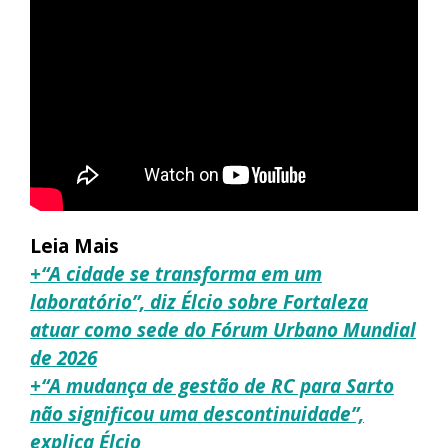
Leia Mais
+“A cidade se transforma em um
laboratório”, diz Élcio sobre Fortaleza
atuar como sede do Fórum Urbano Mundial
de 2026
+“A mudança de gestão de RC para Sarto
não significou uma descontinuidade”,
explica Élcio