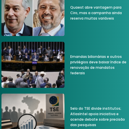
Quaest abre vantagem para
Ciro, mas a campanha ainda
reserva muitas variáveis
Emandas bilionárias e outros
privilégios deve baixar índice de
renovação de mandatos
federais
Selo do TSE divide institutos;
AtlasIntel apoia iniciativa e
acende debate sobre precisão
das pesquisas