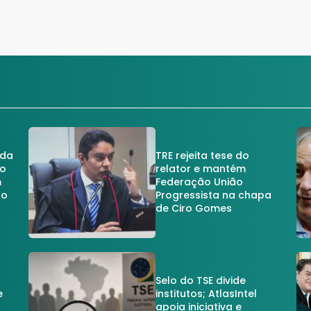
 da
TRE rejeita tese do
no
relator e mantém
m
Federação União
no
Progressista na chapa
de Ciro Gomes
Selo do TSE divide
e
institutos; AtlasIntel
apoia iniciativa e