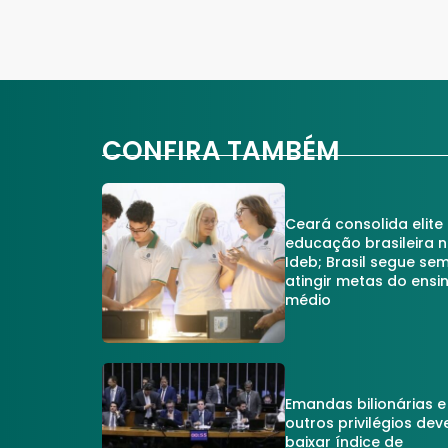
CONFIRA TAMBÉM
Ceará consolida elite
educação brasileira 
Ideb; Brasil segue se
atingir metas do ensi
médio
Emandas bilionárias e
outros privilégios dev
baixar índice de