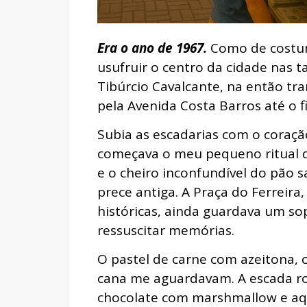
Era o ano de 1967.
Como de costum
usufruir o centro da cidade nas t
Tibúrcio Cavalcante, na então tr
pela Avenida Costa Barros até o f
Subia as escadarias com o coração
começava o meu pequeno ritual d
e o cheiro inconfundível do pão
prece antiga. A Praça do Ferreira
históricas, ainda guardava um so
ressuscitar memórias.
O pastel de carne com azeitona, 
cana me aguardavam. A escada ro
chocolate com marshmallow e aqu