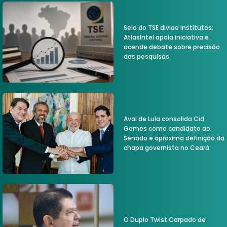
Selo do TSE divide institutos;
AtlasIntel apoia iniciativa e
acende debate sobre precisão
das pesquisas
Aval de Lula consolida Cid
Gomes como candidato ao
Senado e aproxima definição da
chapa governista no Ceará
O Duplo Twist Carpado de