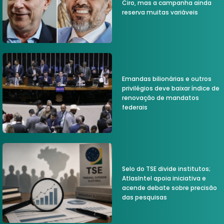
Ciro, mas a campanha ainda
reserva muitas variáveis
Emandas bilionárias e outros
privilégios deve baixar índice de
renovação de mandatos
federais
Selo do TSE divide institutos;
AtlasIntel apoia iniciativa e
acende debate sobre precisão
das pesquisas