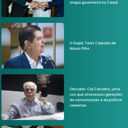
chapa governista no Ceará
O Duplo Twist Carpado de
Mauro Filho
Obtuário: Cid Carvalho, uma
voz que atravessou gerações
da comunicação e da política
cearense