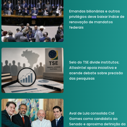
Emandas bilionárias e outros
privilégios deve baixar índice de
renovação de mandatos
federais
Selo do TSE divide institutos;
AtlasIntel apoia iniciativa e
acende debate sobre precisão
das pesquisas
Aval de Lula consolida Cid
Gomes como candidato ao
Senado e aproxima definição da