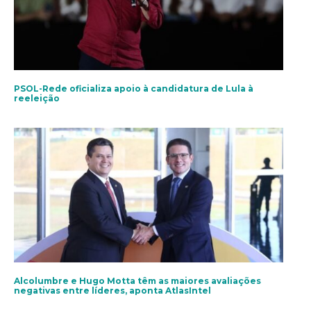
PSOL-Rede oficializa apoio à candidatura de Lula à
reeleição
Alcolumbre e Hugo Motta têm as maiores avaliações
negativas entre líderes, aponta AtlasIntel