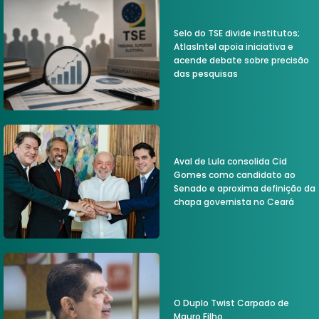
Selo do TSE divide institutos;
AtlasIntel apoia iniciativa e
acende debate sobre precisão
das pesquisas
Aval de Lula consolida Cid
Gomes como candidato ao
Senado e aproxima definição da
chapa governista no Ceará
O Duplo Twist Carpado de
Mauro Filho