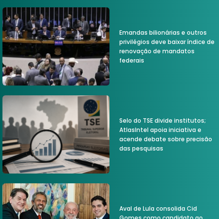
Emandas bilionárias e outros
privilégios deve baixar índice de
renovação de mandatos
federais
Selo do TSE divide institutos;
AtlasIntel apoia iniciativa e
acende debate sobre precisão
das pesquisas
Aval de Lula consolida Cid
Gomes como candidato ao