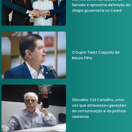
Senado e aproxima definição da
chapa governista no Ceará
O Duplo Twist Carpado de
Mauro Filho
Obtuário: Cid Carvalho, uma
voz que atravessou gerações
da comunicação e da política
cearense