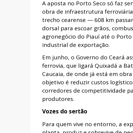
A aposta no Porto Seco só faz se
obra de infraestrutura ferroviár
trecho cearense — 608 km passan
dorsal para escoar grãos, combust
agronegócio do Piauí até o Port
industrial de exportação.
Em junho, o Governo do Ceará ass
ferrovia, que ligará Quixadá a Bat
Caucaia, de onde já está em obr
objetivo é reduzir custos logístic
corredores de competitividade p
produtores.
Vozes do sertão
Para quem vive no entorno, a exp
planta, produz e sobrevive de pe