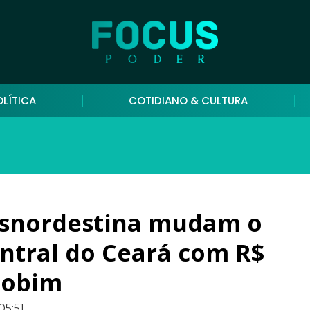
OLÍTICA
COTIDIANO & CULTURA
nsnordestina mudam o
entral do Ceará com R$
mobim
05:51