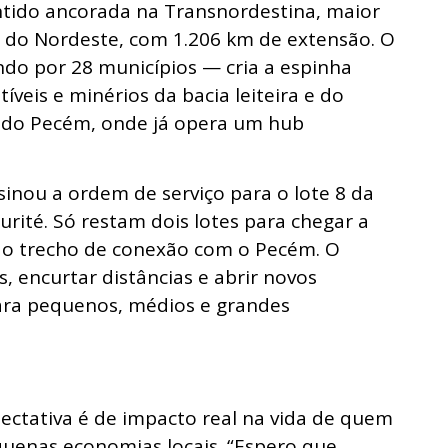
ntido ancorada na Transnordestina, maior
ia do Nordeste, com 1.206 km de extensão. O
do por 28 municípios — cria a espinha
íveis e minérios da bacia leiteira e do
o do Pecém, onde já opera um hub
inou a ordem de serviço para o lote 8 da
urité. Só restam dois lotes para chegar a
a o trecho de conexão com o Pecém. O
os, encurtar distâncias e abrir novos
ara pequenos, médios e grandes
ectativa é de impacto real na vida de quem
quenas economias locais. “Espero que