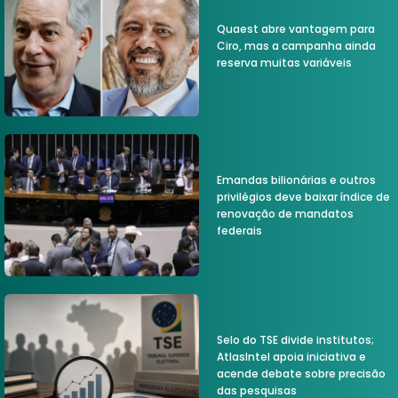
Quaest abre vantagem para
Ciro, mas a campanha ainda
reserva muitas variáveis
Emandas bilionárias e outros
privilégios deve baixar índice de
renovação de mandatos
federais
Selo do TSE divide institutos;
AtlasIntel apoia iniciativa e
acende debate sobre precisão
das pesquisas