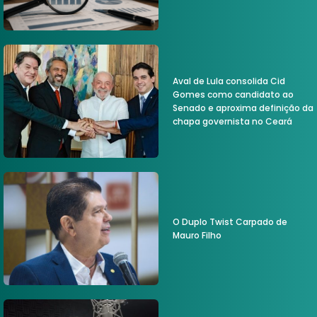
Aval de Lula consolida Cid
Gomes como candidato ao
Senado e aproxima definição da
chapa governista no Ceará
O Duplo Twist Carpado de
Mauro Filho