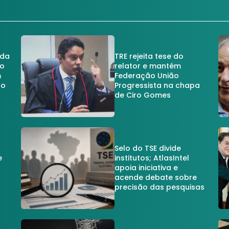
 da
TRE rejeita tese do
no
relator e mantém
m
Federação União
no
Progressista na chapa
de Ciro Gomes
Selo do TSE divide
e
institutos; AtlasIntel
apoia iniciativa e
acende debate sobre
precisão das pesquisas