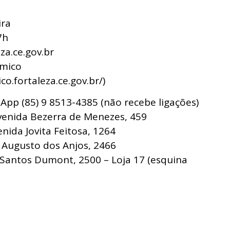
ira
7h
za.ce.gov.br
ômico
o.fortaleza.ce.gov.br/)
App (85) 9 8513-4385 (não recebe ligações)
venida Bezerra de Menezes, 459
nida Jovita Feitosa, 1264
a Augusto dos Anjos, 2466
 Santos Dumont, 2500 – Loja 17 (esquina