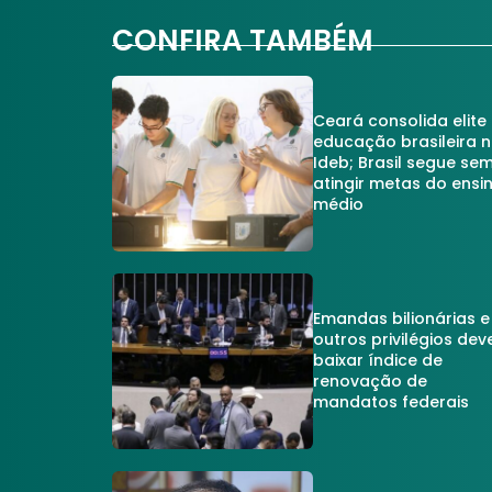
CONFIRA TAMBÉM
Ceará consolida elite
educação brasileira 
Ideb; Brasil segue se
atingir metas do ensi
médio
Emandas bilionárias e
outros privilégios dev
baixar índice de
renovação de
mandatos federais