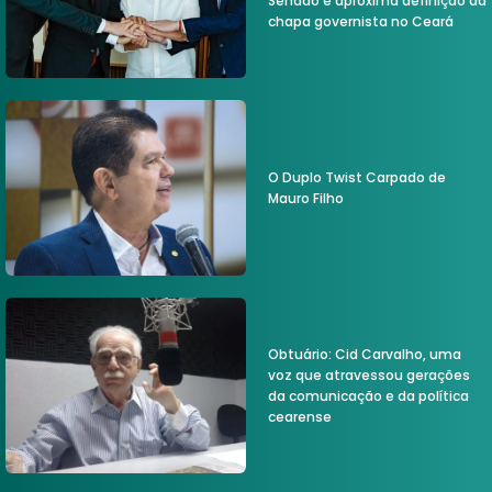
Senado e aproxima definição da
chapa governista no Ceará
O Duplo Twist Carpado de
Mauro Filho
Obtuário: Cid Carvalho, uma
voz que atravessou gerações
da comunicação e da política
cearense