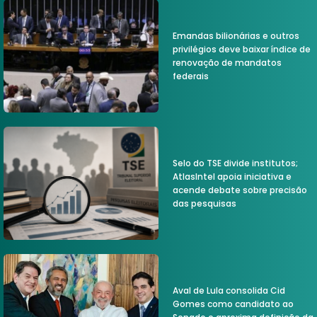
Emandas bilionárias e outros
privilégios deve baixar índice de
renovação de mandatos
federais
Selo do TSE divide institutos;
AtlasIntel apoia iniciativa e
acende debate sobre precisão
das pesquisas
Aval de Lula consolida Cid
Gomes como candidato ao