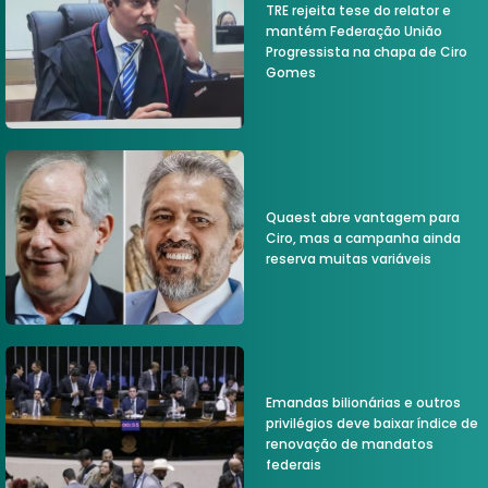
TRE rejeita tese do relator e
mantém Federação União
Progressista na chapa de Ciro
Gomes
Quaest abre vantagem para
Ciro, mas a campanha ainda
reserva muitas variáveis
Emandas bilionárias e outros
privilégios deve baixar índice de
renovação de mandatos
federais