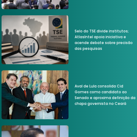
Selo do TSE divide institutos;
AtlasIntel apoia iniciativa e
acende debate sobre precisão
das pesquisas
Aval de Lula consolida Cid
Gomes como candidato ao
Senado e aproxima definição da
chapa governista no Ceará