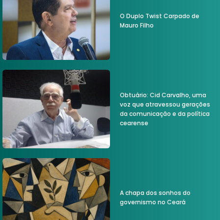
O Duplo Twist Carpado de
Mauro Filho
Obtuário: Cid Carvalho, uma
voz que atravessou gerações
da comunicação e da política
cearense
A chapa dos sonhos do
governismo no Ceará