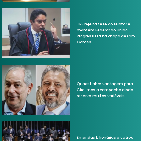
TRE rejeita tese do relator e
mantém Federação União
Progressista na chapa de Ciro
Gomes
Quaest abre vantagem para
Ciro, mas a campanha ainda
reserva muitas variáveis
Emandas bilionárias e outros