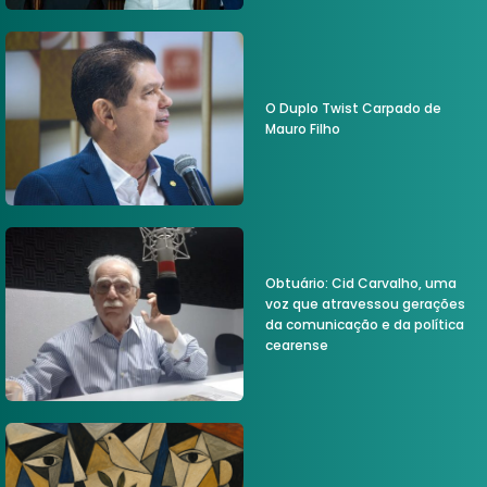
O Duplo Twist Carpado de
Mauro Filho
Obtuário: Cid Carvalho, uma
voz que atravessou gerações
da comunicação e da política
cearense