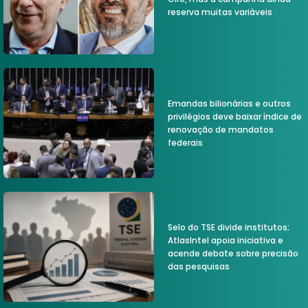
reserva muitas variáveis
Emandas bilionárias e outros
privilégios deve baixar índice de
renovação de mandatos
federais
Selo do TSE divide institutos;
AtlasIntel apoia iniciativa e
acende debate sobre precisão
das pesquisas