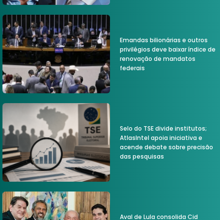
Emandas bilionárias e outros
privilégios deve baixar índice de
renovação de mandatos
federais
Selo do TSE divide institutos;
AtlasIntel apoia iniciativa e
acende debate sobre precisão
das pesquisas
Aval de Lula consolida Cid