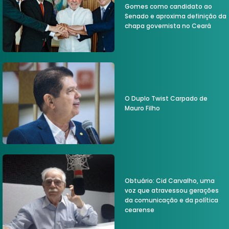
Gomes como candidato ao
Senado e aproxima definição da
chapa governista no Ceará
O Duplo Twist Carpado de
Mauro Filho
Obtuário: Cid Carvalho, uma
voz que atravessou gerações
da comunicação e da política
cearense