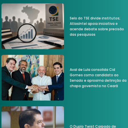
Selo do TSE divide institutos;
AtlasIntel apoia iniciativa e
acende debate sobre precisão
das pesquisas
Aval de Lula consolida Cid
Gomes como candidato ao
Senado e aproxima definição da
chapa governista no Ceará
O Duplo Twist Carpado de