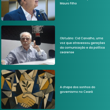
Mauro Filho
Obtuário: Cid Carvalho, uma
voz que atravessou gerações
da comunicação e da política
cearense
A chapa dos sonhos do
governismo no Ceará