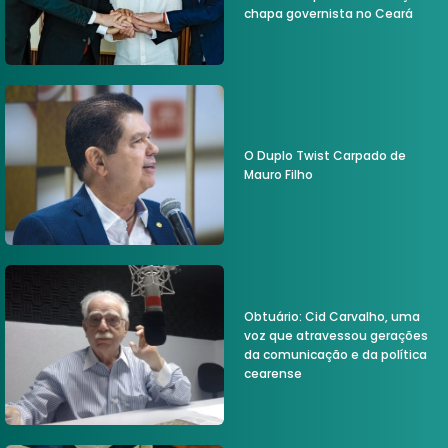
chapa governista no Ceará
O Duplo Twist Carpado de
Mauro Filho
Obtuário: Cid Carvalho, uma
voz que atravessou gerações
da comunicação e da política
cearense