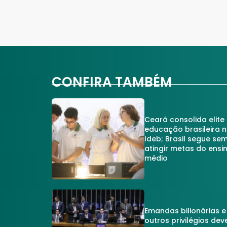
CONFIRA TAMBÉM
Ceará consolida elite
educação brasileira 
Ideb; Brasil segue se
atingir metas do ensi
médio
Emandas bilionárias e
outros privilégios dev