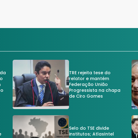
 da
TRE rejeita tese do
no
relator e mantém
m
Federação União
no
Progressista na chapa
de Ciro Gomes
Selo do TSE divide
e
institutos; AtlasIntel