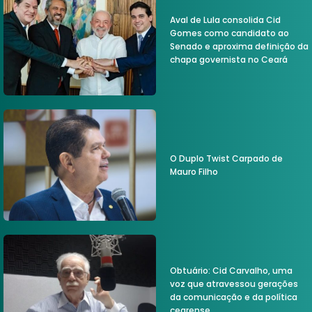
Aval de Lula consolida Cid
Gomes como candidato ao
Senado e aproxima definição da
chapa governista no Ceará
O Duplo Twist Carpado de
Mauro Filho
Obtuário: Cid Carvalho, uma
voz que atravessou gerações
da comunicação e da política
cearense