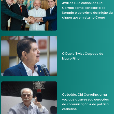
Aval de Lula consolida Cid
Gomes como candidato ao
Senado e aproxima definição da
chapa governista no Ceará
O Duplo Twist Carpado de
Mauro Filho
Obtuário: Cid Carvalho, uma
voz que atravessou gerações
da comunicação e da política
cearense