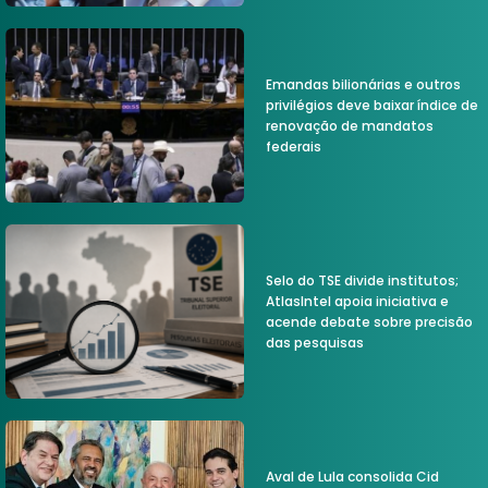
Emandas bilionárias e outros
privilégios deve baixar índice de
renovação de mandatos
federais
Selo do TSE divide institutos;
AtlasIntel apoia iniciativa e
acende debate sobre precisão
das pesquisas
Aval de Lula consolida Cid