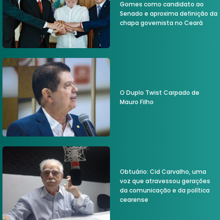
Gomes como candidato ao
Senado e aproxima definição da
chapa governista no Ceará
O Duplo Twist Carpado de
Mauro Filho
Obtuário: Cid Carvalho, uma
voz que atravessou gerações
da comunicação e da política
cearense