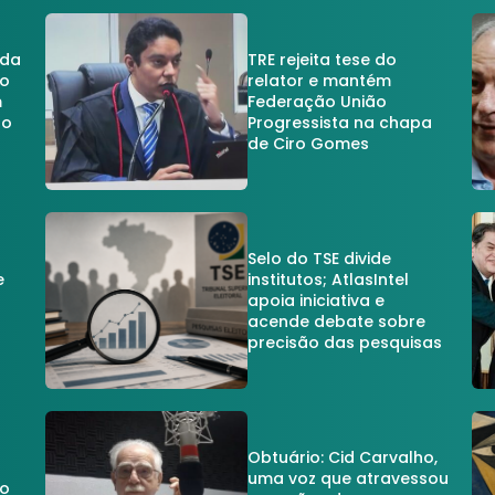
 da
TRE rejeita tese do
no
relator e mantém
m
Federação União
no
Progressista na chapa
de Ciro Gomes
Selo do TSE divide
e
institutos; AtlasIntel
apoia iniciativa e
acende debate sobre
precisão das pesquisas
Obtuário: Cid Carvalho,
uma voz que atravessou
do