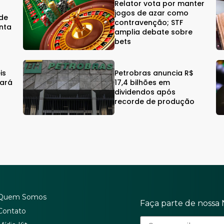
Relator vota por manter
jogos de azar como
rde
contravenção; STF
nta
amplia debate sobre
bets
is
Petrobras anuncia R$
eará
17,4 bilhões em
dividendos após
recorde de produção
Quem Somos
Faça parte de nossa 
Contato