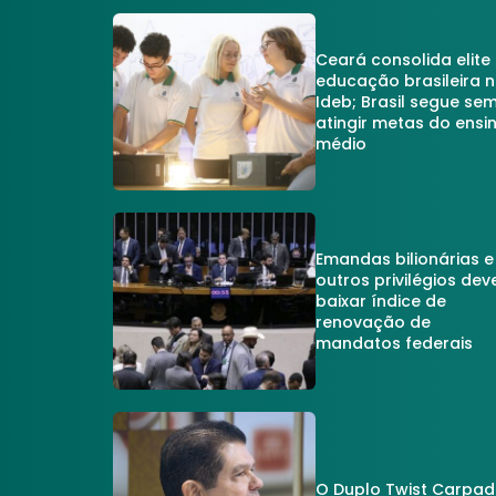
Ceará consolida elite
educação brasileira 
Ideb; Brasil segue se
atingir metas do ensi
médio
Emandas bilionárias e
outros privilégios dev
baixar índice de
renovação de
mandatos federais
O Duplo Twist Carpa