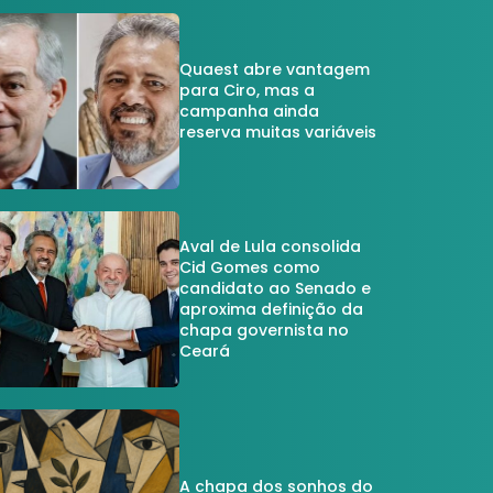
Quaest abre vantagem
para Ciro, mas a
campanha ainda
reserva muitas variáveis
Aval de Lula consolida
Cid Gomes como
candidato ao Senado e
aproxima definição da
chapa governista no
Ceará
A chapa dos sonhos do