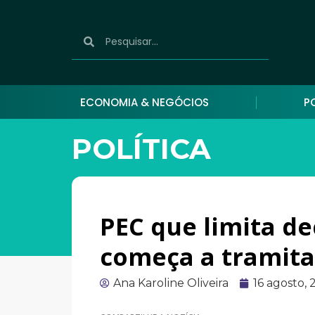
ECONOMIA & NEGÓCIOS
P
POLÍTICA
PEC que limita d
começa a tramit
Ana Karoline Oliveira
16 agosto,