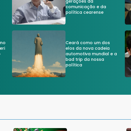
gerações da
comunicação e da
política cearense
 no
Ceará como um dos
eri
elos da nova cadeia
o
automotiva mundial e a
a
bad trip da nossa
política