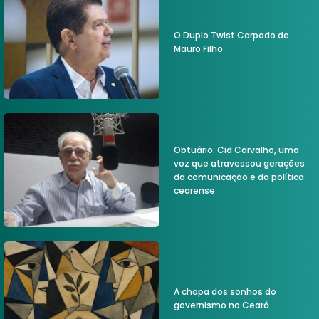
O Duplo Twist Carpado de
Mauro Filho
Obtuário: Cid Carvalho, uma
voz que atravessou gerações
da comunicação e da política
cearense
A chapa dos sonhos do
governismo no Ceará