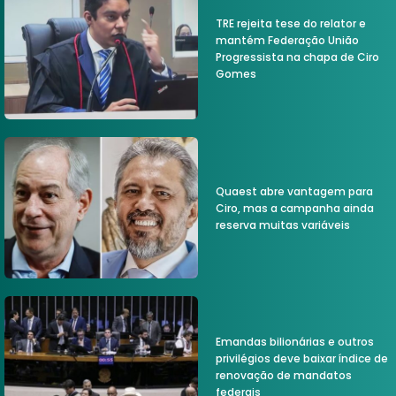
TRE rejeita tese do relator e
mantém Federação União
Progressista na chapa de Ciro
Gomes
Quaest abre vantagem para
Ciro, mas a campanha ainda
reserva muitas variáveis
Emandas bilionárias e outros
privilégios deve baixar índice de
renovação de mandatos
federais