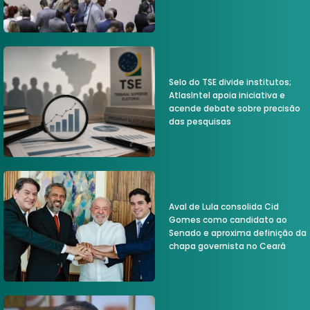
Selo do TSE divide institutos;
AtlasIntel apoia iniciativa e
acende debate sobre precisão
das pesquisas
Aval de Lula consolida Cid
Gomes como candidato ao
Senado e aproxima definição da
chapa governista no Ceará