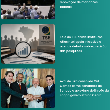
renovação de mandatos
federais
Selo do TSE divide institutos;
AtlasIntel apoia iniciativa e
acende debate sobre precisão
das pesquisas
Aval de Lula consolida Cid
Gomes como candidato ao
Senado e aproxima definição da
chapa governista no Ceará