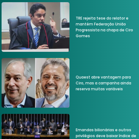
TRE rejeita tese do relator e
mantém Federação União
Progressista na chapa de Ciro
Gomes
Quaest abre vantagem para
Ciro, mas a campanha ainda
reserva muitas variáveis
Emandas bilionárias e outros
privilégios deve baixar índice de