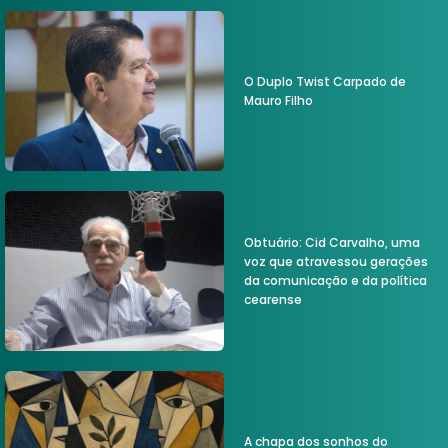
O Duplo Twist Carpado de
Mauro Filho
Obtuário: Cid Carvalho, uma
voz que atravessou gerações
da comunicação e da política
cearense
A chapa dos sonhos do