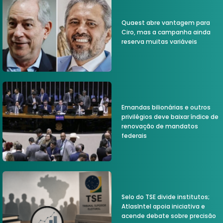
Quaest abre vantagem para
Ciro, mas a campanha ainda
reserva muitas variáveis
Emandas bilionárias e outros
privilégios deve baixar índice de
renovação de mandatos
federais
Selo do TSE divide institutos;
AtlasIntel apoia iniciativa e
acende debate sobre precisão