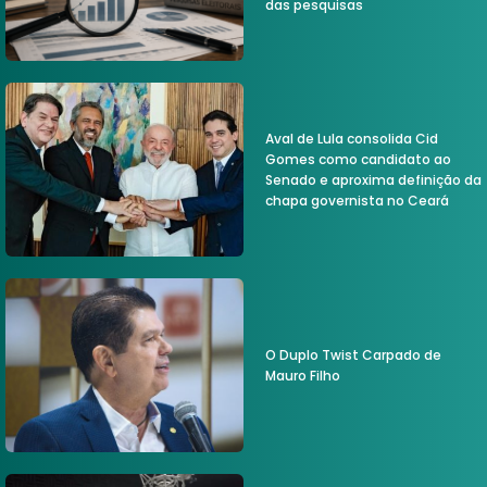
das pesquisas
Aval de Lula consolida Cid
Gomes como candidato ao
Senado e aproxima definição da
chapa governista no Ceará
O Duplo Twist Carpado de
Mauro Filho