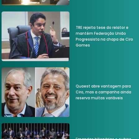
TRE rejeita tese do relator e
mantém Federação União
Progressista na chapa de Ciro
Gomes
Quaest abre vantagem para
Ciro, mas a campanha ainda
reserva muitas variáveis