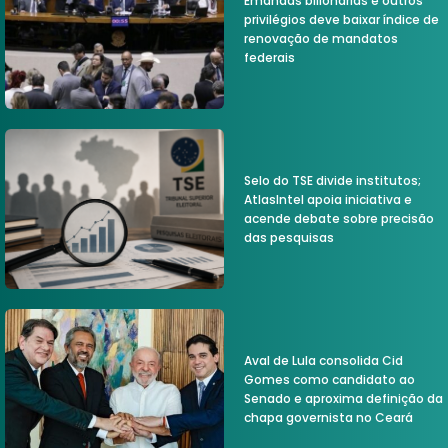
Emandas bilionárias e outros
privilégios deve baixar índice de
renovação de mandatos
federais
Selo do TSE divide institutos;
AtlasIntel apoia iniciativa e
acende debate sobre precisão
das pesquisas
Aval de Lula consolida Cid
Gomes como candidato ao
Senado e aproxima definição da
chapa governista no Ceará