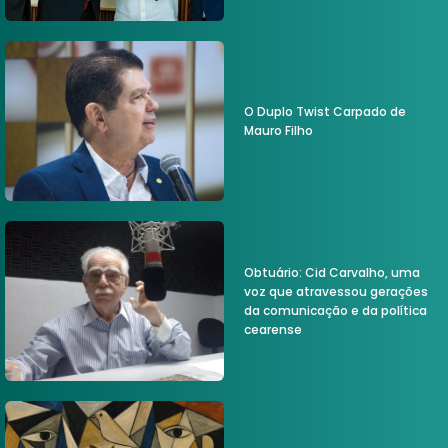
O Duplo Twist Carpado de
Mauro Filho
Obtuário: Cid Carvalho, uma
voz que atravessou gerações
da comunicação e da política
cearense