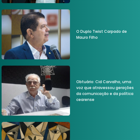
O Duplo Twist Carpado de
Mauro Filho
Obtuário: Cid Carvalho, uma
voz que atravessou gerações
da comunicação e da política
cearense