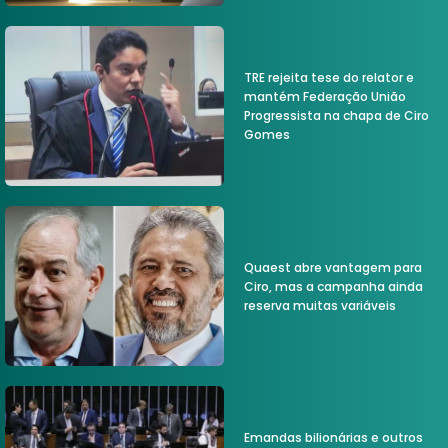
TRE rejeita tese do relator e
mantém Federação União
Progressista na chapa de Ciro
Gomes
Quaest abre vantagem para
Ciro, mas a campanha ainda
reserva muitas variáveis
Emandas bilionárias e outros