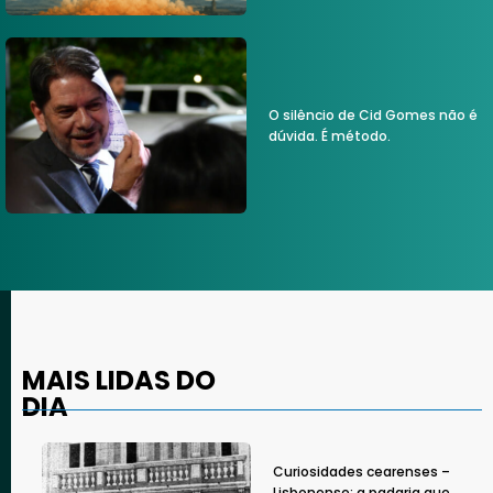
O silêncio de Cid Gomes não é
dúvida. É método.
MAIS LIDAS DO
DIA
Curiosidades cearenses –
Lisbonense: a padaria que