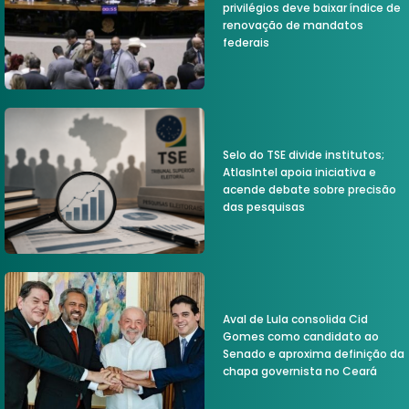
privilégios deve baixar índice de
renovação de mandatos
federais
Selo do TSE divide institutos;
AtlasIntel apoia iniciativa e
acende debate sobre precisão
das pesquisas
Aval de Lula consolida Cid
Gomes como candidato ao
Senado e aproxima definição da
chapa governista no Ceará