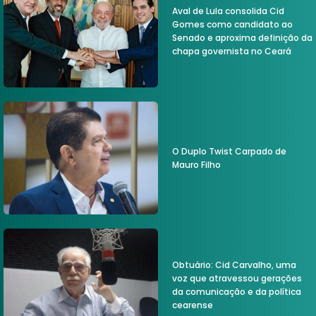
Aval de Lula consolida Cid
Gomes como candidato ao
Senado e aproxima definição da
chapa governista no Ceará
O Duplo Twist Carpado de
Mauro Filho
Obtuário: Cid Carvalho, uma
voz que atravessou gerações
da comunicação e da política
cearense