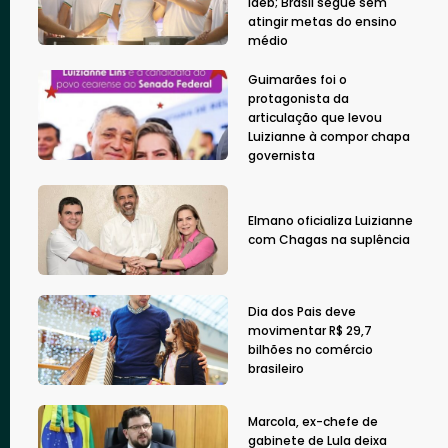
Ideb; Brasil segue sem
atingir metas do ensino
médio
Guimarães foi o
protagonista da
articulação que levou
Luizianne à compor chapa
governista
Elmano oficializa Luizianne
com Chagas na suplência
Dia dos Pais deve
movimentar R$ 29,7
bilhões no comércio
brasileiro
Marcola, ex-chefe de
gabinete de Lula deixa