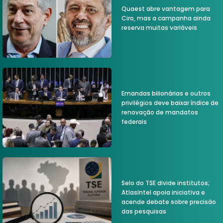
Quaest abre vantagem para
Ciro, mas a campanha ainda
reserva muitas variáveis
Emandas bilionárias e outros
privilégios deve baixar índice de
renovação de mandatos
federais
Selo do TSE divide institutos;
AtlasIntel apoia iniciativa e
acende debate sobre precisão
das pesquisas