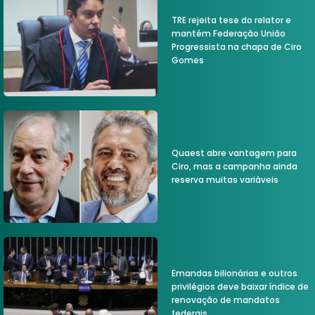
TRE rejeita tese do relator e
mantém Federação União
Progressista na chapa de Ciro
Gomes
Quaest abre vantagem para
Ciro, mas a campanha ainda
reserva muitas variáveis
Emandas bilionárias e outros
privilégios deve baixar índice de
renovação de mandatos
federais