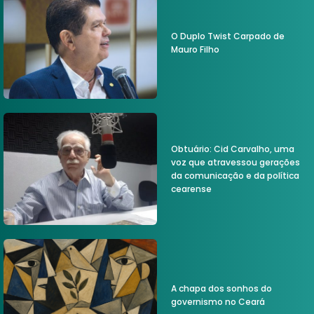
O Duplo Twist Carpado de
Mauro Filho
Obtuário: Cid Carvalho, uma
voz que atravessou gerações
da comunicação e da política
cearense
A chapa dos sonhos do
governismo no Ceará