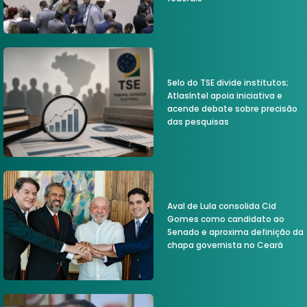
Selo do TSE divide institutos;
AtlasIntel apoia iniciativa e
acende debate sobre precisão
das pesquisas
Aval de Lula consolida Cid
Gomes como candidato ao
Senado e aproxima definição da
chapa governista no Ceará