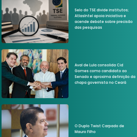
Selo do TSE divide institutos;
AtlasIntel apoia iniciativa e
acende debate sobre precisão
das pesquisas
Aval de Lula consolida Cid
Gomes como candidato ao
Senado e aproxima definição da
chapa governista no Ceará
O Duplo Twist Carpado de
Mauro Filho