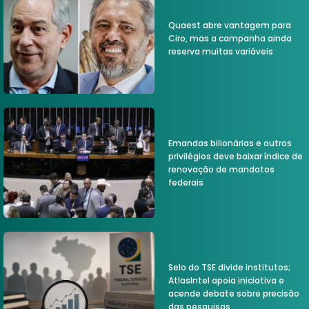
Quaest abre vantagem para
Ciro, mas a campanha ainda
reserva muitas variáveis
Emandas bilionárias e outros
privilégios deve baixar índice de
renovação de mandatos
federais
Selo do TSE divide institutos;
AtlasIntel apoia iniciativa e
acende debate sobre precisão
das pesquisas