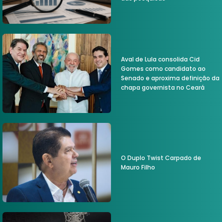
Aval de Lula consolida Cid
Gomes como candidato ao
Senado e aproxima definição da
chapa governista no Ceará
O Duplo Twist Carpado de
Mauro Filho