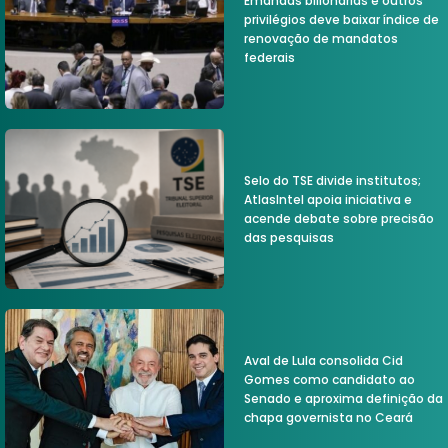
Emandas bilionárias e outros
privilégios deve baixar índice de
renovação de mandatos
federais
Selo do TSE divide institutos;
AtlasIntel apoia iniciativa e
acende debate sobre precisão
das pesquisas
Aval de Lula consolida Cid
Gomes como candidato ao
Senado e aproxima definição da
chapa governista no Ceará