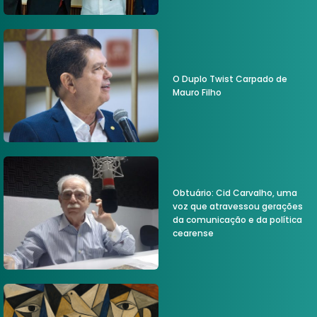
O Duplo Twist Carpado de
Mauro Filho
Obtuário: Cid Carvalho, uma
voz que atravessou gerações
da comunicação e da política
cearense