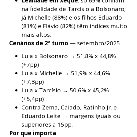
Lealdade em xeque
: só 65% confiam
na fidelidade de Tarcísio a Bolsonaro;
já Michelle (88%) e os filhos Eduardo
(81%) e Flávio (82%) têm índices muito
mais altos.
Cenários de 2º turno
— setembro/2025
Lula x Bolsonaro → 51,8% x 44,8%
(+7pp)
Lula x Michelle → 51,9% x 44,6%
(+7,3pp)
Lula x Tarcísio → 50,6% x 45,2%
(+5,4pp)
Contra Zema, Caiado, Ratinho Jr. e
Eduardo Leite → margens iguais ou
superiores a 15pp.
Por que importa