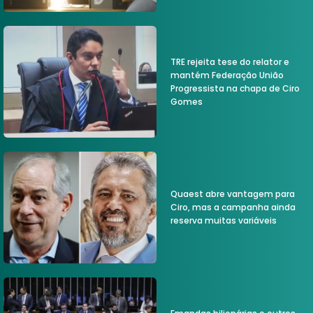
TRE rejeita tese do relator e
mantém Federação União
Progressista na chapa de Ciro
Gomes
Quaest abre vantagem para
Ciro, mas a campanha ainda
reserva muitas variáveis