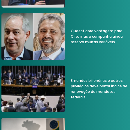
Quaest abre vantagem para
Ciro, mas a campanha ainda
reserva muitas variáveis
Emandas bilionárias e outros
privilégios deve baixar índice de
renovação de mandatos
federais