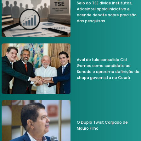
Selo do TSE divide institutos;
AtlasIntel apoia iniciativa e
acende debate sobre precisão
das pesquisas
Aval de Lula consolida Cid
Gomes como candidato ao
Senado e aproxima definição da
chapa governista no Ceará
O Duplo Twist Carpado de
Mauro Filho