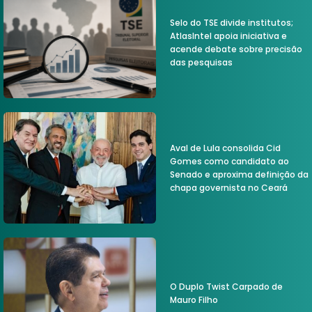
Selo do TSE divide institutos;
AtlasIntel apoia iniciativa e
acende debate sobre precisão
das pesquisas
Aval de Lula consolida Cid
Gomes como candidato ao
Senado e aproxima definição da
chapa governista no Ceará
O Duplo Twist Carpado de
Mauro Filho