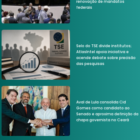
renovação de mandatos
federais
Selo do TSE divide institutos;
AtlasIntel apoia iniciativa e
acende debate sobre precisão
das pesquisas
Aval de Lula consolida Cid
Gomes como candidato ao
Senado e aproxima definição da
chapa governista no Ceará