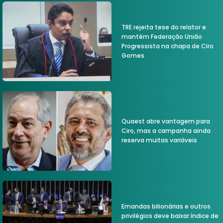
TRE rejeita tese do relator e
mantém Federação União
Progressista na chapa de Ciro
Gomes
Quaest abre vantagem para
Ciro, mas a campanha ainda
reserva muitas variáveis
Emandas bilionárias e outros
privilégios deve baixar índice de