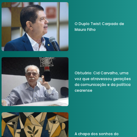
O Duplo Twist Carpado de
Mauro Filho
Obtuário: Cid Carvalho, uma
voz que atravessou gerações
da comunicação e da política
cearense
A chapa dos sonhos do