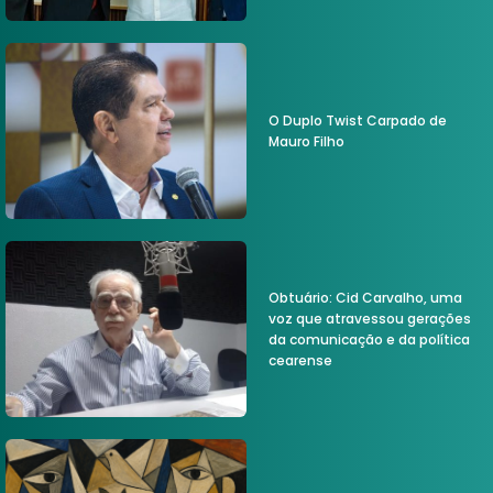
O Duplo Twist Carpado de
Mauro Filho
Obtuário: Cid Carvalho, uma
voz que atravessou gerações
da comunicação e da política
cearense