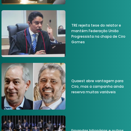
TRE rejeita tese do relator e
mantém Federação União
Progressista na chapa de Ciro
Gomes
Quaest abre vantagem para
Ciro, mas a campanha ainda
reserva muitas variáveis
Emandas bilionárias e outros