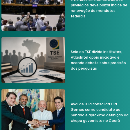
privilégios deve baixar índice de
renovação de mandatos
federais
Selo do TSE divide institutos;
AtlasIntel apoia iniciativa e
acende debate sobre precisão
das pesquisas
Aval de Lula consolida Cid
Gomes como candidato ao
Senado e aproxima definição da
chapa governista no Ceará