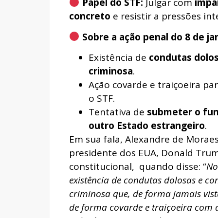
Papel do STF:
Julgar com
impa
concreto
e resistir a pressões in
Sobre a ação penal do 8 de ja
Existência de
condutas dolos
criminosa
.
Ação covarde e traiçoeira pa
o STF.
Tentativa de
submeter o fun
outro Estado estrangeiro
.
Em sua fala, Alexandre de Moraes
presidente dos EUA, Donald Tru
constitucional, quando disse: “
No
existência de condutas dolosas e c
criminosa que, de forma jamais vis
de forma covarde e traiçoeira com a