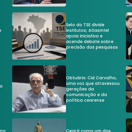
Selo do TSE divide
e
institutos; AtlasIntel
apoia iniciativa e
acende debate sobre
precisão das pesquisas
Obtuário: Cid Carvalho,
uma voz que atravessou
do
gerações da
comunicação e da
política cearense
 no
Ceará como um dos