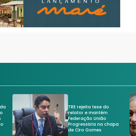
 da
TRE rejeita tese do
no
relator e mantém
m
Federação União
no
Progressista na chapa
de Ciro Gomes