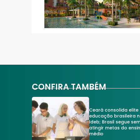
CONFIRA TAMBÉM
Ceará consolida elite
educação brasileira 
Ideb; Brasil segue se
atingir metas do ensi
médio