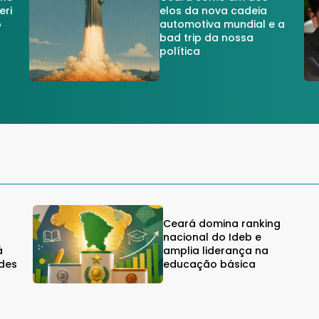
eri
elos da nova cadeia
o
automotiva mundial e a
a
bad trip da nossa
política
Ceará domina ranking
nacional do Ideb e
á
amplia liderança na
edes
educação básica