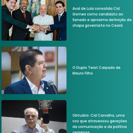
Aval de Lula consolida Cid
Gomes como candidato ao
Senado e aproxima definição da
chapa governista no Ceará
O Duplo Twist Carpado de
Mauro Filho
Obtuário: Cid Carvalho, uma
voz que atravessou gerações
da comunicação e da política
cearense